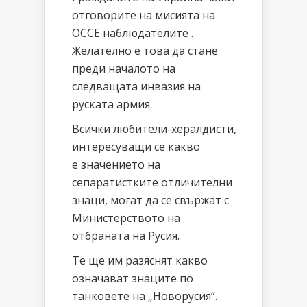
отговорите на мисията на
ОССЕ наблюдателите .
Желателно е това да стане
преди началото на
следващата инвазия на
руската армия.
Всички любители-хералдисти,
интересуващи се какво
е значението на
сепаратистките отличителни
знаци, могат да се свържат с
Министерството на
отбраната на Русия.
Те ще им разяснят какво
означават знаците по
танковете на „Новорусия“.