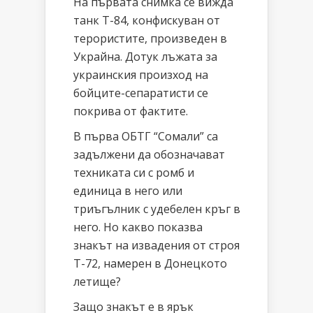
На първата снимка се вижда
танк Т-84, конфискуван от
терористите, произведен в
Украйна. Дотук лъжата за
украинския произход на
бойците-сепаратисти се
покрива от фактите.
В първа ОБТГ “Сомали” са
задължени да обозначават
техниката си с ромб и
единица в него или
триъгълник с удебелен кръг в
него. Но какво показва
знакът на извадения от строя
Т-72, намерен в Донецкото
летище?
Защо знакът е в ярък