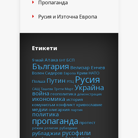
Пропаганда
Русия и Източна Европа
Етикети
Атака
9 май
БСП
БНТ
България
Велизар Енчев
Волен Сидеров
Крим
НАТО
Европа
Русия
Путин
Полша
РПЦ
Украйна
САЩ
Ташева
Трети Март
война
геополитика
демонстрация
икономика
история
комунизъм
конфликт
кривославие
медии
олигархия
партия
политика
пропаганда
протест
режим
религия
рубалджии
русофили
рубладжии