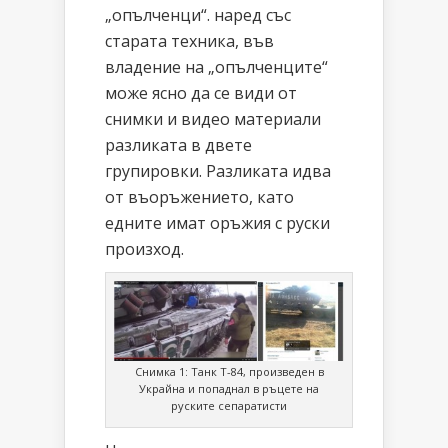
„опълченци“. наред със
старата техника, във
владение на „опълченците“
може ясно да се види от
снимки и видео материали
разликата в двете
групировки. Разликата идва
от въоръжението, като
едните имат оръжия с руски
произход.
Снимка 1: Танк Т-84, произведен в
Украйна и попаднал в ръцете на
руските сепаратисти