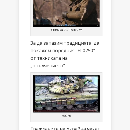
Снимка 7 – Танкист
За да запазим традицията, да
покажем поредния “Н-0250″
от техниката на
„опълчението“.
Н0250
Гражданите на Украйна чакат