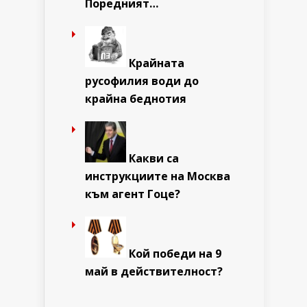
Поредният…
Крайната
русофилия води до
крайна беднотия
Какви са
инструкциите на Москва
към агент Гоце?
Кой победи на 9
май в действителност?