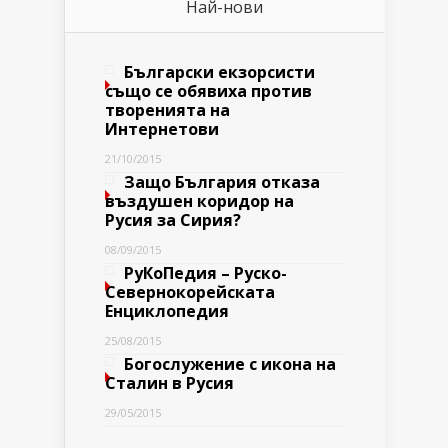
Най-нови
Български екзорсисти
също се обявиха против
творенията на
Интернетови
21/10/2015
Защо България отказа
въздушен коридор на
Русия за Сирия?
08/09/2015
РуКоПедия – Руско-
Севернокорейската
Енциклопедия
25/08/2015
Богослужение с икона на
Сталин в Русия
29/05/2015