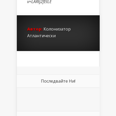
v=LARtj2fEtLE
Автор:
Колонизатор
Атлантически
Последвайте Ни!