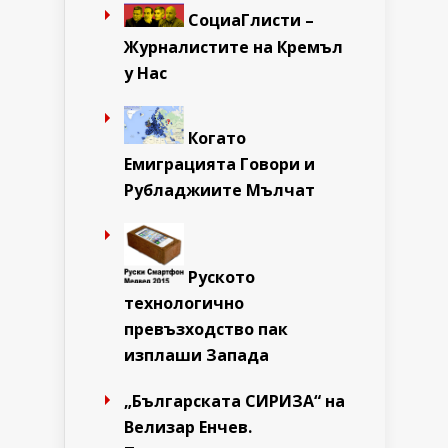
СоциаГлисти –
Журналистите на Кремъл
у Нас
Когато
Емиграцията Говори и
Рубладжиите Мълчат
Руското
технологично
превъзходство пак
изплаши Запада
„Българската СИРИЗА“ на
Велизар Енчев.