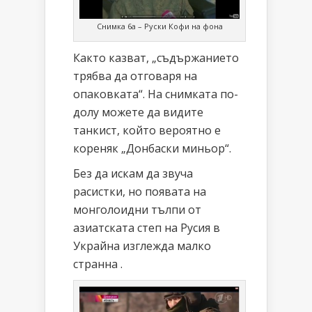
Снимка 6а – Руски Кофи на фона
Както казват, „съдържанието
трябва да отговаря на
опаковката“. На снимката по-
долу можете да видите
танкист, който вероятно е
кореняк „Донбаски миньор“.
Без да искам да звуча
расистки, но появата на
монголоидни тълпи от
азиатската степ на Русия в
Украйна изглежда малко
странна .