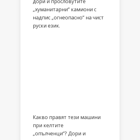
дори и прословутите
„хуманитарни“ камиони с
надпис „огнеопасно“ на чист
руски език.
Какво правят тези машини
при келтите
„опълченци“? Дори и