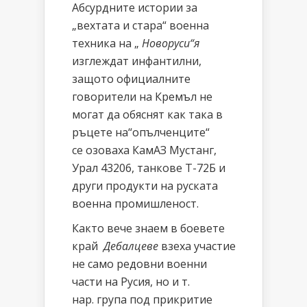
Абсурдните истории за
„вехтата и стара“ военна
техника на „
Новоруси“я
изглеждат инфантилни,
защото официалните
говорители на Кремъл не
могат да обяснят как така в
ръцете на“опълченците“
се озоваха КамАЗ Мустанг,
Урал 43206, танкове Т-72Б и
други продукти на руската
военна промишленост.
Както вече знаем в боевете
край
Дебалцеве
взеха участие
не само редовни военни
части на Русия, но и т.
нар. група под прикритие