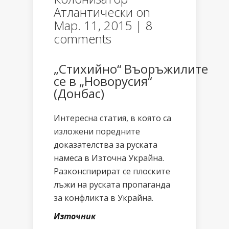
Атлантически
on
Мар. 11, 2015 |
8
comments
„Стихийно“ Въоръжилите
се в „Новорусия“
(Донбас)
Интересна статия, в която са
изложени поредните
доказателства за руската
намеса в Източна Украйна.
Разконспирират се плоските
лъжи на руската пропаганда
за конфликта в Украйна.
Източник