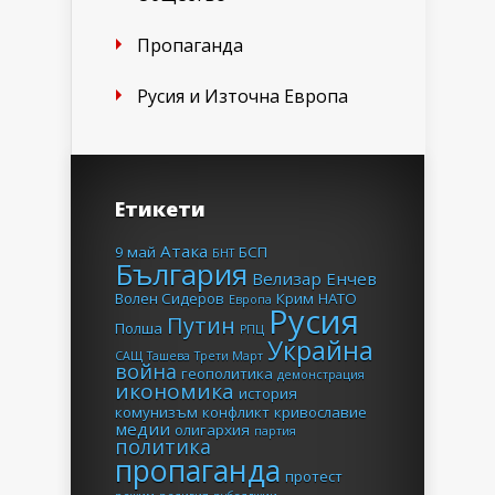
Пропаганда
Русия и Източна Европа
Етикети
Атака
9 май
БСП
БНТ
България
Велизар Енчев
Волен Сидеров
Крим
НАТО
Европа
Русия
Путин
Полша
РПЦ
Украйна
САЩ
Ташева
Трети Март
война
геополитика
демонстрация
икономика
история
комунизъм
конфликт
кривославие
медии
олигархия
партия
политика
пропаганда
протест