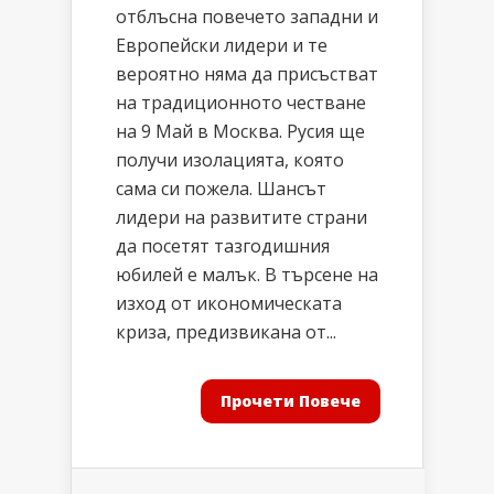
отблъсна повечето западни и
Европейски лидери и те
вероятно няма да присъстват
на традиционното честване
на 9 Май в Москва. Русия ще
получи изолацията, която
сама си пожела. Шансът
лидери на развитите страни
да посетят тазгодишния
юбилей е малък. В търсене на
изход от икономическата
криза, предизвикана от...
Прочети Повече