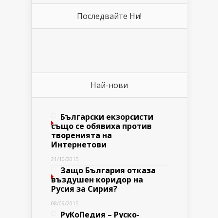
Последвайте Ни!
Най-нови
Български екзорсисти
също се обявиха против
творенията на
Интернетови
21/10/2015
Защо България отказа
въздушен коридор на
Русия за Сирия?
08/09/2015
РуКоПедия – Руско-