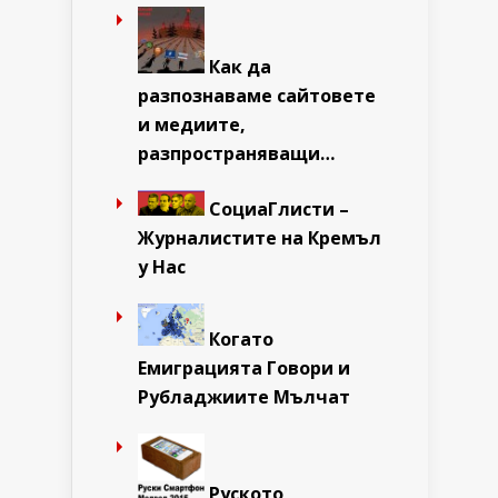
Как да
разпознаваме сайтовете
и медиите,
разпространяващи…
СоциаГлисти –
Журналистите на Кремъл
у Нас
Когато
Емиграцията Говори и
Рубладжиите Мълчат
Руското