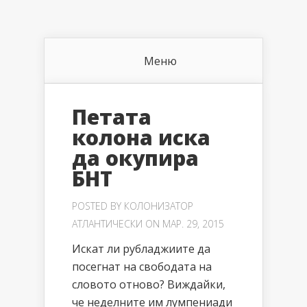
Меню
Петата
колона иска
да окупира
БНТ
POSTED BY
КОЛОНИЗАТОР
АТЛАНТИЧЕСКИ
ON МАР. 29, 2015
Искат ли рубладжиите да
посегнат на свободата на
словото отново? Виждайки,
че неделните им лумпениади