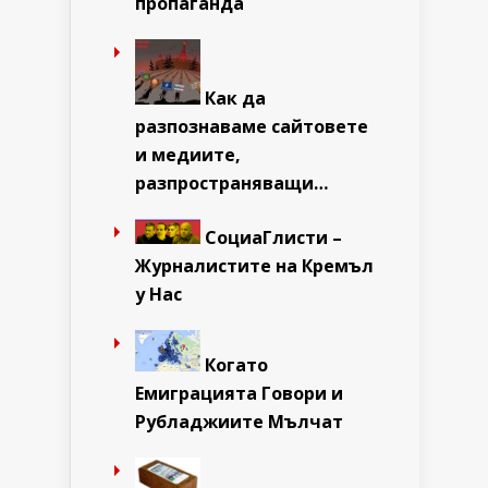
пропаганда
Как да
разпознаваме сайтовете
и медиите,
разпространяващи…
СоциаГлисти –
Журналистите на Кремъл
у Нас
Когато
Емиграцията Говори и
Рубладжиите Мълчат