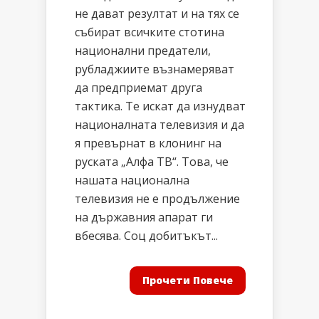
не дават резултат и на тях се
събират всичките стотина
национални предатели,
рубладжиите възнамеряват
да предприемат друга
тактика. Те искат да изнудват
националната телевизия и да
я превърнат в клонинг на
руската „Алфа ТВ“. Това, че
нашата национална
телевизия не е продължение
на държавния апарат ги
вбесява. Соц добитъкът...
Прочети Повече