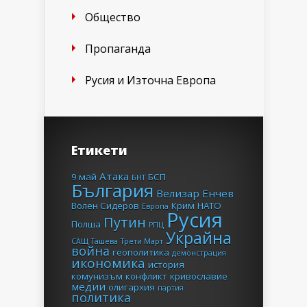
Общество
Пропаганда
Русия и Източна Европа
Етикети
Атака
9 май
БСП
БНТ
България
Велизар Енчев
Волен Сидеров
Крим
НАТО
Европа
Русия
Путин
Полша
РПЦ
Украйна
САЩ
Ташева
Трети Март
война
геополитика
демонстрация
икономика
история
комунизъм
конфликт
кривославие
медии
олигархия
партия
политика