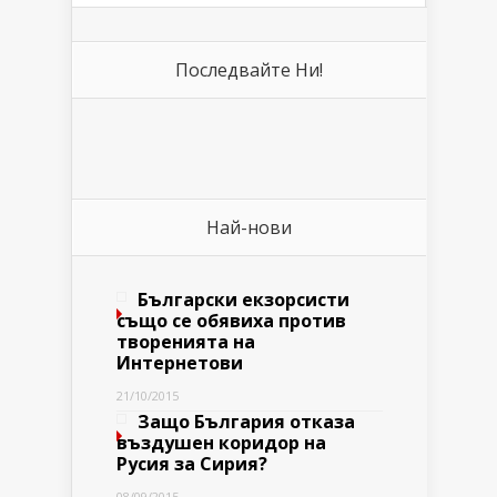
Последвайте Ни!
Най-нови
Български екзорсисти
също се обявиха против
творенията на
Интернетови
21/10/2015
Защо България отказа
въздушен коридор на
Русия за Сирия?
08/09/2015