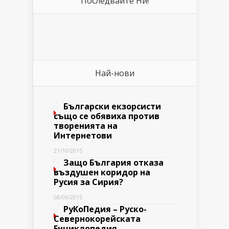
Последвайте Ни!
Най-нови
Български екзорсисти
също се обявиха против
творенията на
Интернетови
21/10/2015
Защо България отказа
въздушен коридор на
Русия за Сирия?
08/09/2015
РуКоПедия – Руско-
Севернокорейската
Енциклопедия