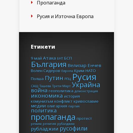
Пропаганда
Русия и Източна Европа
Етикети
Атака
9 май
БСП
БНТ
България
Велизар Енчев
Волен Сидеров
Крим
НАТО
Европа
Русия
Путин
Полша
РПЦ
Украйна
САЩ
Ташева
Трети Март
война
геополитика
демонстрация
икономика
история
комунизъм
конфликт
кривославие
медии
олигархия
партия
политика
пропаганда
протест
режим
религия
рубалджии
русофили
рубладжии