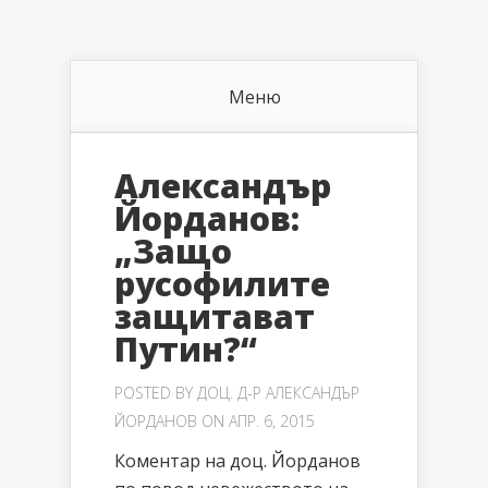
Меню
Александър
Йорданов:
„Защо
русофилите
защитават
Путин?“
POSTED BY
ДОЦ. Д-Р АЛЕКСАНДЪР
ЙОРДАНОВ
ON АПР. 6, 2015
Коментар на доц. Йорданов