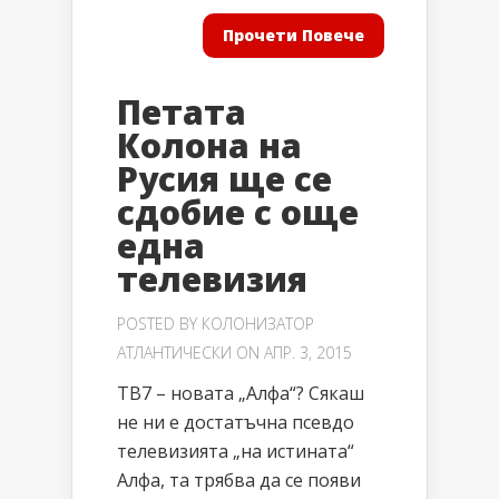
Прочети Повече
Петата
Колона на
Русия ще се
сдобие с още
една
телевизия
POSTED BY
КОЛОНИЗАТОР
АТЛАНТИЧЕСКИ
ON АПР. 3, 2015
ТВ7 – новата „Алфа“? Сякаш
не ни е достатъчна псевдо
телевизията „на истината“
Алфа, та трябва да се появи