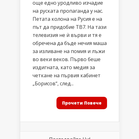
още едно уродливо изчадие
на руската пропаганда у нас.
Петата колона на Русия е на
път да придобие ТВ7. На тази
телевизия не ѝ върви и тя е
обречена да бъде нечия маша
за изливане на помия и лъжи
во веки веков. Първо беше
издигната, като медия за
четкане на първия кабинет
„Борисов“, след...
Прочети Повече