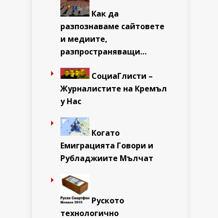
Как да
разпознаваме сайтовете
и медиите,
разпространяващи…
СоциаГлисти –
Журналистите на Кремъл
у Нас
Когато
Емиграцията Говори и
Рубладжиите Мълчат
Руското
технологично