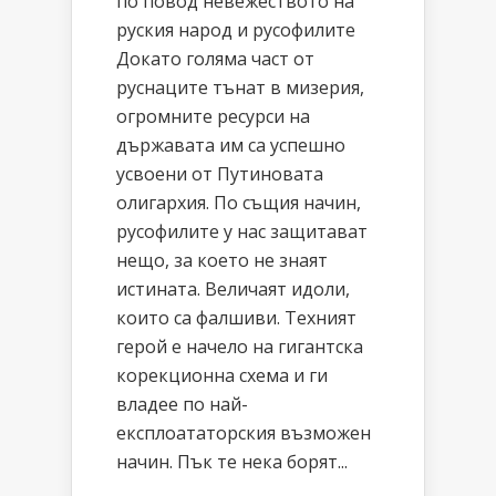
по повод невежеството на
руския народ и русофилите
Докато голяма част от
руснаците тънат в мизерия,
огромните ресурси на
държавата им са успешно
усвоени от Путиновата
олигархия. По същия начин,
русофилите у нас защитават
нещо, за което не знаят
истината. Величаят идоли,
които са фалшиви. Техният
герой е начело на гигантска
корекционна схема и ги
владее по най-
експлоататорския възможен
начин. Пък те нека борят...