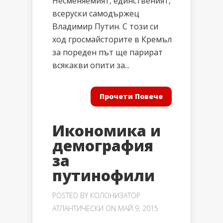
Несменяемият, единственият,
всеруски самодържец
Владимир Путин. С този си
ход гросмайсторите в Кремъл
за пореден път ще парират
всякакви опити за...
Прочети Повече
Икономика и
демография
за
путинофили
POSTED BY
КОЛОНИЗАТОР
АТЛАНТИЧЕСКИ
ON МАЙ 9, 2015