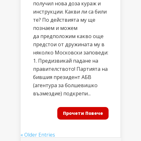
получил нова доза кураж и
инструкции. Какви ли са били
те? По действията му ще
познаем и можем
да предположим какво още
предстои от дружината му в
няколко Московски заповеди:
1. Предизвикай падане на
правителството! Партията на
бившия президент АБВ
(агентура за болшевишко
възмездие) подкрепи...
Прочети Повече
« Older Entries