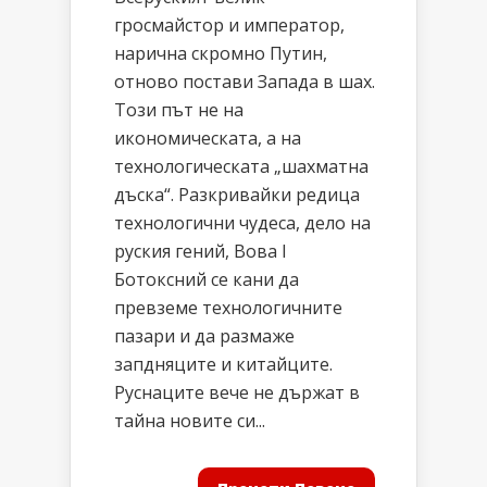
гросмайстор и император,
нарична скромно Путин,
отново постави Запада в шах.
Този път не на
икономическата, а на
технологическата „шахматна
дъска“. Разкривайки редица
технологични чудеса, дело на
руския гений, Вова I
Ботоксний се кани да
превземе технологичните
пазари и да размаже
запдняците и китайците.
Руснаците вече не държат в
тайна новите си...