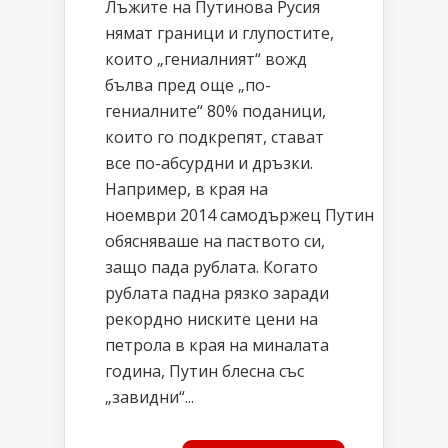
Лъжите на Путинова Русия
нямат граници и глупостите,
които „гениалният“ вожд
бълва пред още „по-
гениалните“ 80% поданици,
които го подкрепят, стават
все по-абсурдни и дръзки.
Например, в края на
ноември 2014 самодържец Путин
обясняваше на паството си,
защо пада рублата. Когато
рублата падна рязко заради
рекордно ниските цени на
петрола в края на миналата
година, Путин блесна със
„завидни“...