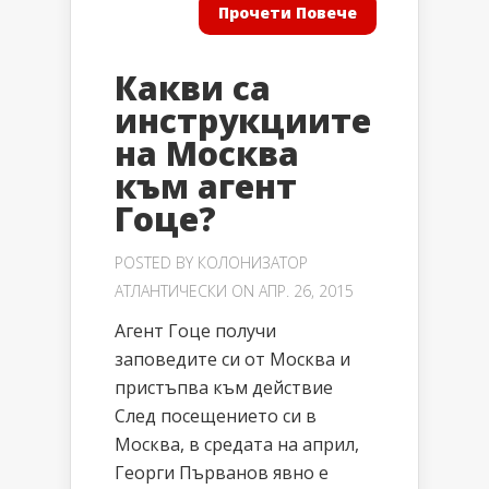
Прочети Повече
Какви са
инструкциите
на Москва
към агент
Гоце?
POSTED BY
КОЛОНИЗАТОР
АТЛАНТИЧЕСКИ
ON АПР. 26, 2015
Агент Гоце получи
заповедите си от Москва и
пристъпва към действие
След посещението си в
Москва, в средата на април,
Георги Първанов явно е