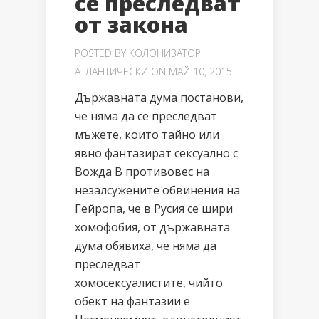
се преследват
от закона
POSTED BY
КОЛОНИЗАТОР
АТЛАНТИЧЕСКИ
ON МАЙ 10, 2015
Държавната дума постанови,
че няма да се преследват
мъжете, които тайно или
явно фантазират сексуално с
Вожда В противовес на
незалсужените обвинения на
Гейропа, че в Русия се шири
хомофобия, от държавната
дума обявиха, че няма да
преследват
хомосексуалистите, чийто
обект на фантазии е