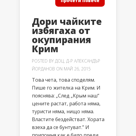
Прочети Повече
Дори чайките
избягаха от
окупирания
Крим
POSTED BY
ДОЦ. Д-Р АЛЕКСАНДЪР
ЙОРДАНОВ
ON МАЙ 26, 2015
Това чета, това споделям.
Пише го жителка на Крим. И
пояснява: „След „Крым наш“
цените растат, работа няма,
туристи няма, нищо няма.
Властите бездействат. Хората
взеха да се бунтуват.” И
припомня как е било преди.