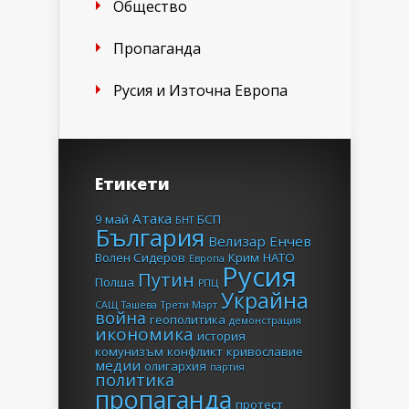
Общество
Пропаганда
Русия и Източна Европа
Етикети
Атака
9 май
БСП
БНТ
България
Велизар Енчев
Волен Сидеров
Крим
НАТО
Европа
Русия
Путин
Полша
РПЦ
Украйна
САЩ
Ташева
Трети Март
война
геополитика
демонстрация
икономика
история
комунизъм
конфликт
кривославие
медии
олигархия
партия
политика
пропаганда
протест