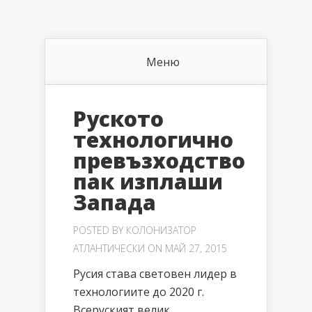
Меню
Руското
технологично
превъзходство
пак изплаши
Запада
POSTED BY
КОЛОНИЗАТОР
АТЛАНТИЧЕСКИ
ON МАЙ 27, 2015
Русия става световен лидер в
технологиите до 2020 г.
Всеруският велик