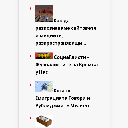
Как да
разпознаваме сайтовете
и медиите,
разпространяващи…
СоциаГлисти –
Журналистите на Кремъл
у Нас
Когато
Емиграцията Говори и
Рубладжиите Мълчат