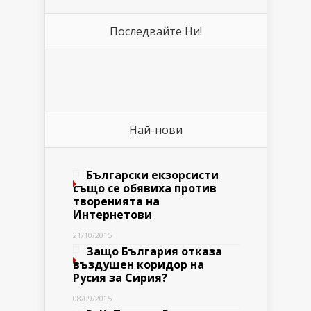
Последвайте Ни!
Най-нови
Български екзорсисти
също се обявиха против
творенията на
Интернетови
21/10/2015
Защо България отказа
въздушен коридор на
Русия за Сирия?
08/09/2015