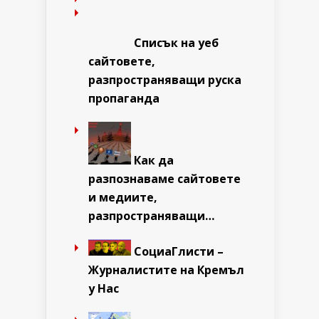
Списък на уеб
сайтовете,
разпространяващи руска
пропаганда
Как да
разпознаваме сайтовете
и медиите,
разпространяващи…
СоциаГлисти –
Журналистите на Кремъл
у Нас