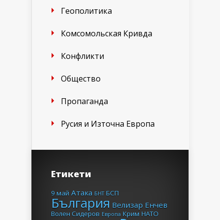
Геополитика
Комсомольская Кривда
Конфликти
Общество
Пропаганда
Русия и Източна Европа
Етикети
Атака
9 май
БСП
БНТ
България
Велизар Енчев
Волен Сидеров
Крим
НАТО
Европа