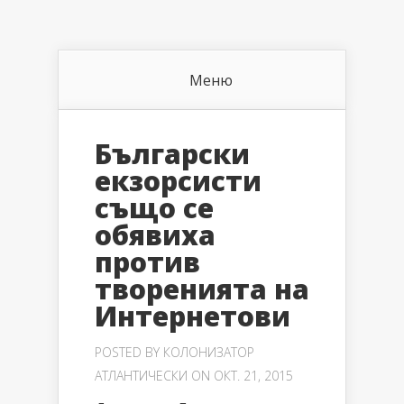
Меню
Български
екзорсисти
също се
обявиха
против
творенията на
Интернетови
POSTED BY
КОЛОНИЗАТОР
АТЛАНТИЧЕСКИ
ON ОКТ. 21, 2015