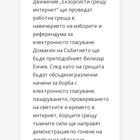
Движение „Екзорсисти срещу
интернет“ ще проведат
работна среща в
навечерието на изборите и
референдума за
електронното гласуване.
Домакин на Събитието ще
бъде преподобният Велизар
Енчев. След като на срещата
бъдат обсъдени различни
начини за борба с
електронното гласуване,
пазаруването, проверяването
на сметките и времето в
интернет, борците срещу
тъмните сили ще направят
демонстрация по гонене на
демòни от обладани...