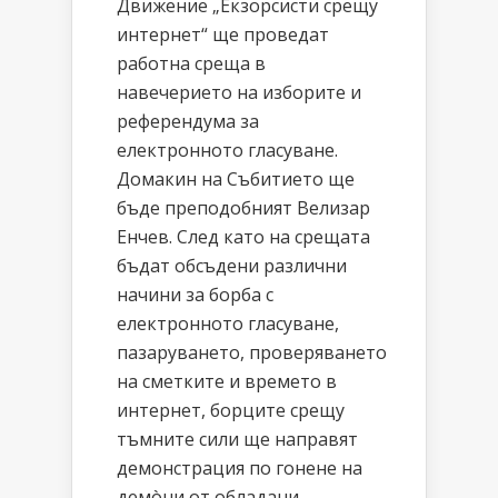
Движение „Екзорсисти срещу
интернет“ ще проведат
работна среща в
навечерието на изборите и
референдума за
електронното гласуване.
Домакин на Събитието ще
бъде преподобният Велизар
Енчев. След като на срещата
бъдат обсъдени различни
начини за борба с
електронното гласуване,
пазаруването, проверяването
на сметките и времето в
интернет, борците срещу
тъмните сили ще направят
демонстрация по гонене на
демòни от обладани...