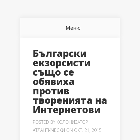
Меню
Български
екзорсисти
също се
обявиха
против
творенията на
Интернетови
POSTED BY
КОЛОНИЗАТОР
АТЛАНТИЧЕСКИ
ON ОКТ. 21, 2015