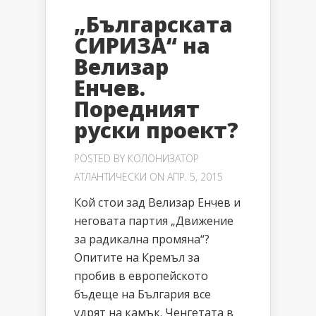
„Българската
СИРИЗА“ на
Велизар
Енчев.
Поредният
руски проект?
POSTED BY
КОЛОНИЗАТОР
АТЛАНТИЧЕСКИ
ON АПР. 5, 2015
Кой стои зад Велизар Енчев и
неговата партия „Движение
за радикална промяна“?
Опитите на Кремъл за
пробив в европейското
бъдеще на България все
удрят на камък. Ченгетата в