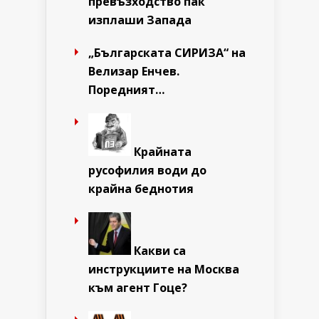
превъзходство пак
изплаши Запада
„Българската СИРИЗА“ на
Велизар Енчев.
Поредният…
Крайната
русофилия води до
крайна беднотия
Какви са
инструкциите на Москва
към агент Гоце?