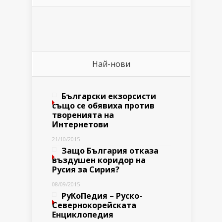
Най-нови
Български екзорсисти
също се обявиха против
творенията на
Интернетови
21/10/2015
Защо България отказа
въздушен коридор на
Русия за Сирия?
08/09/2015
РуКоПедия – Руско-
Севернокорейската
Енциклопедия