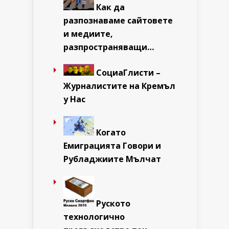
Как да
разпознаваме сайтовете
и медиите,
разпространяващи…
СоциаГлисти –
Журналистите на Кремъл
у Нас
Когато
Емиграцията Говори и
Рубладжиите Мълчат
Руското
технологично