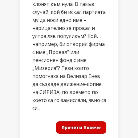
клонят към нула. В такъв
случай, кой би искал партията
му да носи едно име –
нарицателно за провал и
ултра ляв популизъм? Кой,
например, би отворил фирма
с име „Провал“ или
пенсионен фонд с име
„Мизерия“? Тези които
помогнаха на Велизар Енев
да създаде движение-копие
на СИРИЗА, по времето по
което са го замисляли, явно са
си...
Прочети Повече