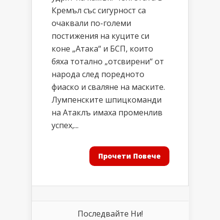
Кремъл със сигурност са
очаквали по-големи
постижения на куците си
коне „Атака“ и БСП, които
бяха тотално „отсвирени“ от
народа след поредното
фиаско и сваляне на маските.
Лумпенските шпицкоманди
на Атаклъ имаха променлив
успех,...
Прочети Повече
Последвайте Ни!