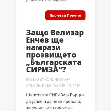
Прочети Повече
Защо Велизар
Енчев ще
намрази
прозвището
„Българската
СИРИЗА“?
POSTED BY
КОЛОНИЗАТОР
АТЛАНТИЧЕСКИ
ON АПР. 19, 2015
Шансовете СИРИЗА в Гърция
да успее и да не се провали,
започват все повече да