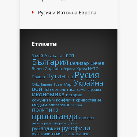
Русия и Източна Европа
Етикети
Атака
9 май
БСП
БНТ
България
Велизар Енчев
Волен Сидеров
Крим
НАТО
Европа
Русия
Путин
Полша
РПЦ
Украйна
САЩ
Ташева
Трети Март
война
геополитика
демонстрация
икономика
история
комунизъм
конфликт
кривославие
медии
олигархия
партия
политика
пропаганда
протест
режим
религия
рубалджии
русофили
рубладжии
телевизия
русофилия
смях