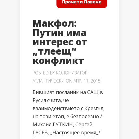
Прочети Повече
Макфол:
Путин има
интерес от
„тлеещ“
конфликт
POSTED BY
КОЛОНИЗАТОР
АТЛАНТИЧЕСКИ
ON АПР. 11, 2015
Бившият посланик на САЩ в
Русия счита, че
взаимодействието с Кремъл,
на този етап, е безполезно /
Михаил ГУТКИН, Сергей
ГУСЕВ, „Настоящее время„/