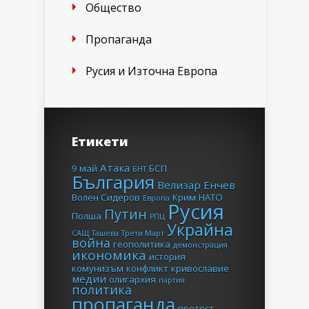
Общество
Пропаганда
Русия и Източна Европа
Етикети
Атака
9 май
БСП
БНТ
България
Велизар Енчев
Волен Сидеров
Крим
НАТО
Европа
Русия
Путин
Полша
РПЦ
Украйна
САЩ
Ташева
Трети Март
война
геополитика
демонстрация
икономика
история
комунизъм
конфликт
кривославие
медии
олигархия
партия
политика
пропаганда
протест