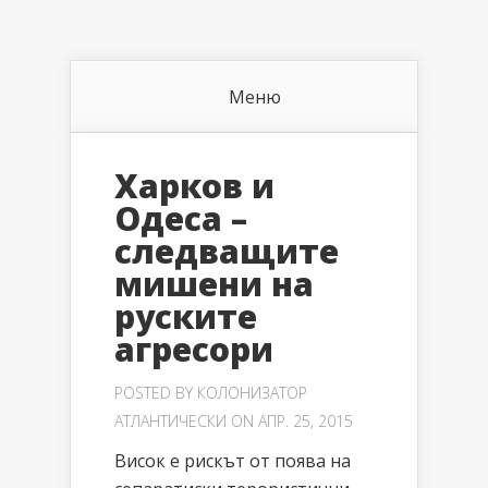
Меню
Харков и
Одеса –
следващите
мишени на
руските
агресори
POSTED BY
КОЛОНИЗАТОР
АТЛАНТИЧЕСКИ
ON АПР. 25, 2015
Висок е рискът от поява на