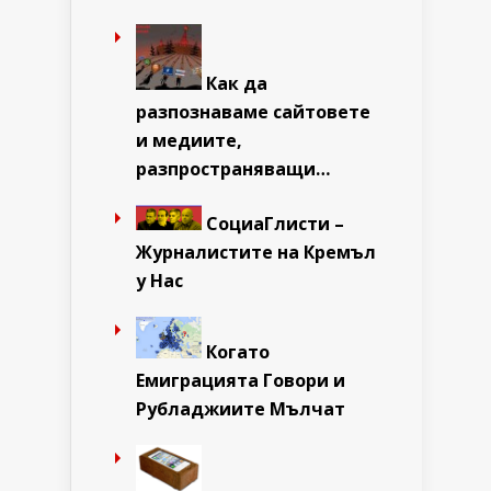
Как да
разпознаваме сайтовете
и медиите,
разпространяващи…
СоциаГлисти –
Журналистите на Кремъл
у Нас
Когато
Емиграцията Говори и
Рубладжиите Мълчат