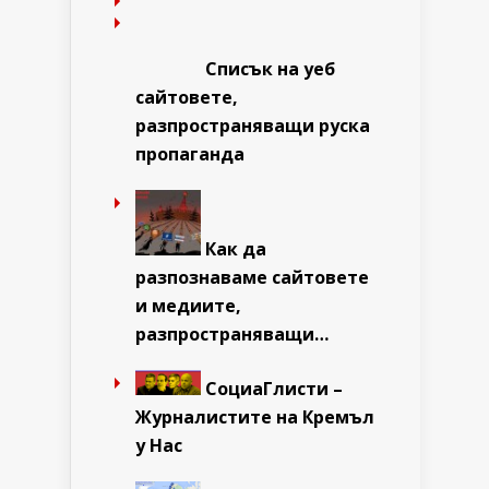
Списък на уеб
сайтовете,
разпространяващи руска
пропаганда
Как да
разпознаваме сайтовете
и медиите,
разпространяващи…
СоциаГлисти –
Журналистите на Кремъл
у Нас