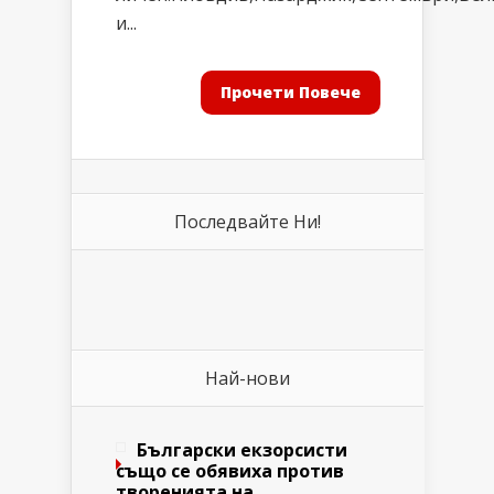
и...
Прочети Повече
Последвайте Ни!
Най-нови
Български екзорсисти
също се обявиха против
творенията на