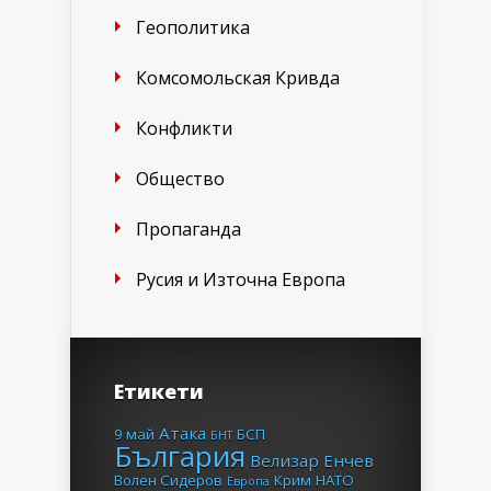
Геополитика
Комсомольская Кривда
Конфликти
Общество
Пропаганда
Русия и Източна Европа
Етикети
Атака
9 май
БСП
БНТ
България
Велизар Енчев
Волен Сидеров
Крим
НАТО
Европа