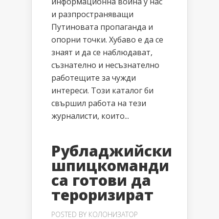
информационна война у нас
и разпространяващи
Путиновата пропаганда и
опорни точки. Хубаво е да се
знаят и да се наблюдават,
съзнателно и несъзнателно
работещите за чужди
интереси. Този каталог би
свършил работа на тези
журналисти, които...
Рубладжийски
шпицкоманди
са готови да
тероризират
POSTED BY
КОЛОНИЗАТОР