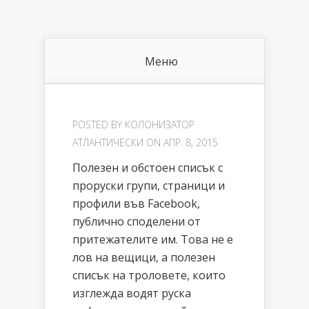
Меню
POSTED BY
КОЛОНИЗАТОР
АТЛАНТИЧЕСКИ
ON АПР. 8, 2015
Полезен и обстоен списък с
проруски групи, страници и
профили във Facebook,
публично споделени от
притежателите им. Това не е
лов на вещици, а полезен
списък на троловете, които
изглежда водят руска