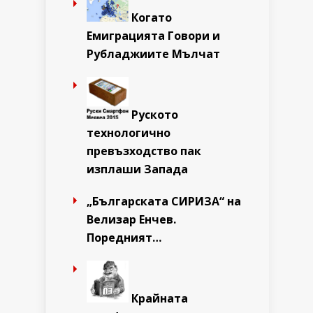
Когато
Емиграцията Говори и
Рубладжиите Мълчат
Руското
технологично
превъзходство пак
изплаши Запада
„Българската СИРИЗА“ на
Велизар Енчев.
Поредният…
Крайната