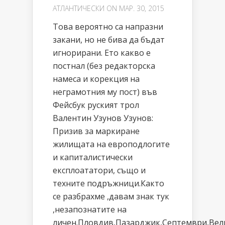
АТЛАНТИЧЕСКИ
ON МАР. 30, 2015
Това вероятно са напразни
закани, но не бива да бъдат
игнорирани. Ето какво е
постнал (без редакторска
намеса и корекция на
неграмотния му пост) във
Фейсбук руският трол
Валентин Узунов Узунов:
Призив за маркиране
жилищата на европодлогите
и капиталистически
експлоататори, също и
техните подръжници.Както
се разбрахме ,давам знак тук
,незапознатите на
личен.Пловдив,Пазарджик,Септември,Вел