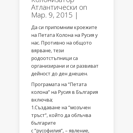
Атлантически
on
Мар. 9, 2015 |
Да си припомним кроежите
на Петата Колона на Русия у
нас. Противно на общото
вярване, тези
родоотстъпници са
организирани и си развиват
дейност до ден днешен.
Програмата на “Петата
колона“ на Русия в България
включва;
1.Създаване на “мозъчен
тръст“, който да облъчва
българите
с “русофилия“, – явление,