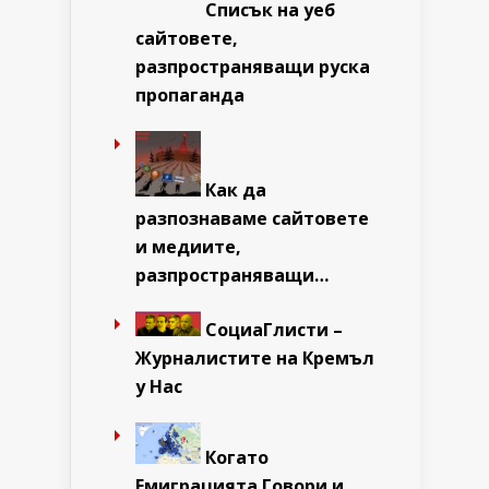
Списък на уеб
сайтовете,
разпространяващи руска
пропаганда
Как да
разпознаваме сайтовете
и медиите,
разпространяващи…
СоциаГлисти –
Журналистите на Кремъл
у Нас
Когато
Емиграцията Говори и