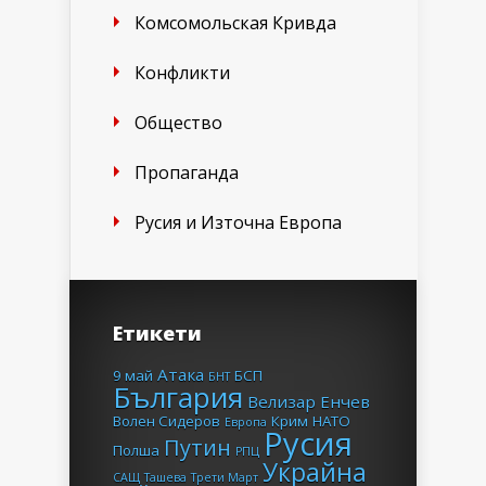
Комсомольская Кривда
Конфликти
Общество
Пропаганда
Русия и Източна Европа
Етикети
Атака
9 май
БСП
БНТ
България
Велизар Енчев
Волен Сидеров
Крим
НАТО
Европа
Русия
Путин
Полша
РПЦ
Украйна
САЩ
Ташева
Трети Март