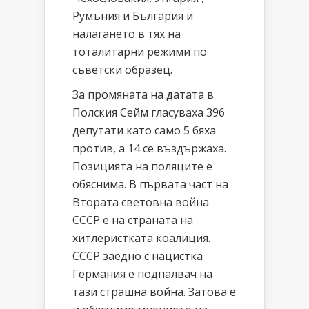
Румъния и България и
налагането в тях на
тоталитарни режими по
съветски образец.
За промяната на датата в
Полския Сейм гласуваха 396
депутати като само 5 бяха
против, а 14 се въздържаха.
Позицията на поляците е
обяснима. В първата част на
Втората световна война
СССР е на страната на
хитлеристката коалиция.
СССР заедно с нацистка
Германия е подпалвач на
тази страшна война. Затова е