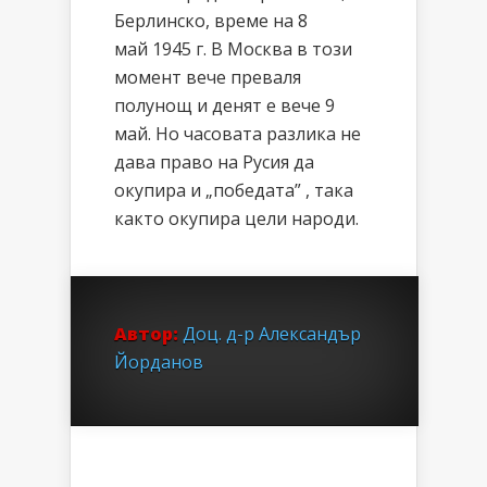
Берлинско, време на 8
май 1945 г. В Москва в този
момент вече преваля
полунощ и денят е вече 9
май. Но часовата разлика не
дава право на Русия да
окупира и „победата” , така
както окупира цели народи.
Автор:
Доц. д-р Александър
Йорданов