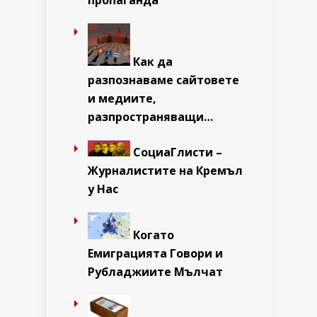
пропаганда
Как да
разпознаваме сайтовете
и медиите,
разпространяващи…
СоциаГлисти –
Журналистите на Кремъл
у Нас
Когато
Емиграцията Говори и
Рубладжиите Мълчат