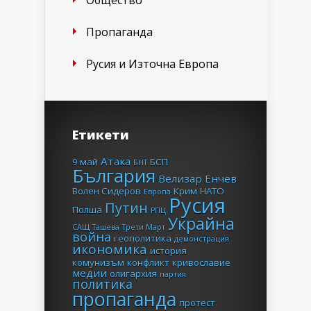
Общество
Пропаганда
Русия и Източна Европа
Етикети
Атака
9 май
БСП
БНТ
България
Велизар Енчев
Волен Сидеров
Крим
НАТО
Европа
Русия
Путин
Полша
РПЦ
Украйна
САЩ
Ташева
Трети Март
война
геополитика
демонстрация
икономика
история
комунизъм
конфликт
кривославие
медии
олигархия
партия
политика
пропаганда
протест