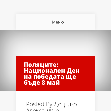
Меню
Поляците:
Национален Ден
на победата ще
бъде 8 май
Posted By
Доц. д-р
Александър