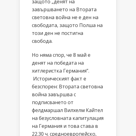
защото „денят на
завършването на Втората
световна война не е ден на
свободата, защото Полша на
този ден не постигна
свобода.
Но няма спор, че 8 май е
денят на победата на
хитлеристка Германия”.
Историческият факт е
безспорен: Втората световна
война завършва с
подписването от
фелдмаршал Вилхелм Кайтел
на безусловната капитулация
на Германия и това става в
22.30 ч. средноевропейско,