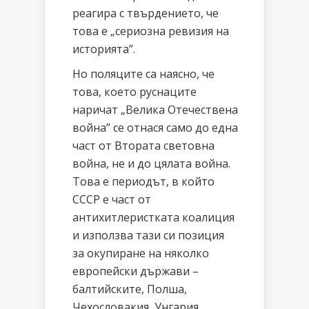
реагира с твърдението, че
това е „сериозна ревизия на
историята”.
Но поляците са наясно, че
това, което руснаците
наричат „Велика Отечествена
война” се отнася само до една
част от Втората световна
война, не и до цялата война.
Това е периодът, в който
СССР е част от
антихитлеристката коалиция
и използва тази си позиция
за окупиране на няколко
европейски държави –
балтийските, Полша,
Чехословакия, Унгария ,